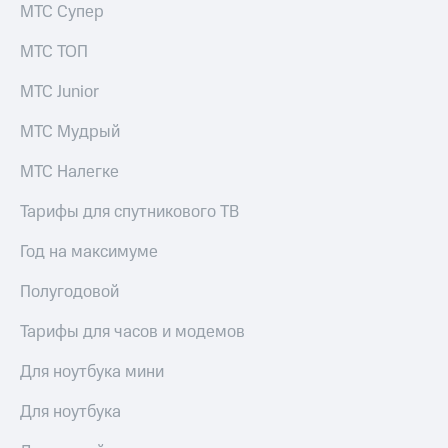
Смартфоны
МТС Супер
Наушники
МТС ТОП
и
колонки
МТС Junior
Умные
МТС Мудрый
часы
и
МТС Налегке
трекеры
Тарифы для спутникового ТВ
Умный
дом
Год на максимуме
Планшеты
Полугодовой
Акции
и
Тарифы для часов и модемов
скидки
Для ноутбука мини
Все
товары
Для ноутбука