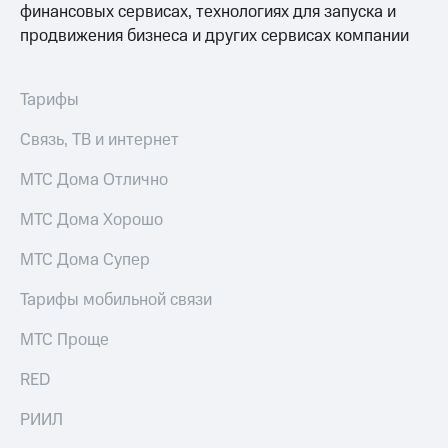
финансовых сервисах, технологиях для запуска и
Пополнить
продвижения бизнеса и других сервисах компании
номер
другого
оператора
Тарифы
Оплата
интернета
Связь, ТВ и интернет
и
ТВ
МТС Дома Отлично
Переводы
МТС Дома Хорошо
с
телефона
МТС Дома Супер
на карту
Тарифы мобильной связи
МТС Pay
МТС Проще
Оплата
по QR-
коду
RED
за границей
РИИЛ
тернет-магазин