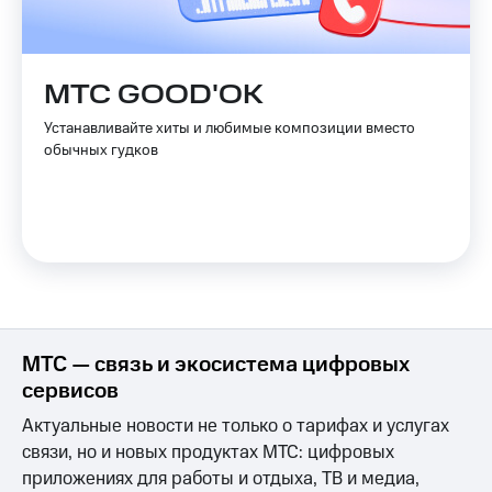
Скидка 30%
с карты
на связь
МТС Деньги
С картой
Обзоры
МТС GOOD'OK
МТС
товаров
Деньги
Устанавливайте хиты и любимые композиции вместо
МТС
Скидки
обычных гудков
Накопления
до 40%
на смартфоны
Откладывайте
деньги
при
и получайте
покупке
доход 15%
со связью
Платежи
МТС
и
переводы
МТС — связь и экосистема цифровых
Пополнить
номер
сервисов
МТС
Актуальные новости не только о тарифах и услугах
Настройки
связи, но и новых продуктах МТС: цифровых
автоплатежа
приложениях для работы и отдыха, ТВ и медиа,