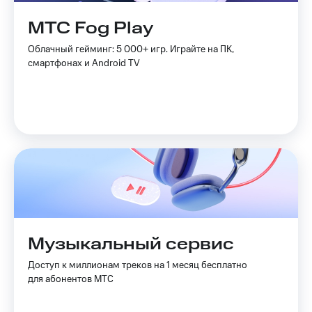
Live
и не
только
МТС Fog Play
Гудок
Безопасность
Облачный гейминг: 5 000+ игр. Играйте на ПК,
Мой
смартфонах и Android TV
МТС
Финансы
Все
Детям
приложения
и родителям
Инвестиции
Здоровье
и фитнес
Получайте
доход
Приложения
онлайн
от МТС
Страхование
Акции
Покупка
Музыкальный сервис
полисов
Приложения
онлайн
КИОН
Доступ к миллионам треков на 1 месяц бесплатно
Скидка 30%
для абонентов МТС
на связь
КИОН
Музыка
С картой