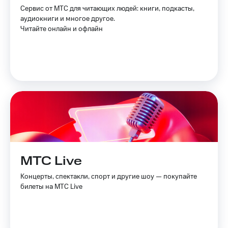
Услуги
Сервис от МТС для читающих людей: книги, подкасты,
290 ₽/
аудиокниги и многое другое.
мес
Акции
Читайте онлайн и офлайн
МТС
Домашний
Premium
интернет
Подписка
Домашнее
на гигабайты
ТВ
интернета,
фильмы,
Спутниковое
музыка
ТВ
и многое
другое
Домашний
Семейная
телефон
группа
МТС Live
Перейти
Скидка
в МТС
на тарифы,
Концерты, спектакли, спорт и другие шоу — покупайте
со своим
общие
билеты на МТС Live
номером
подписки
и услуги,
Поддержка
доступ
к геолокации