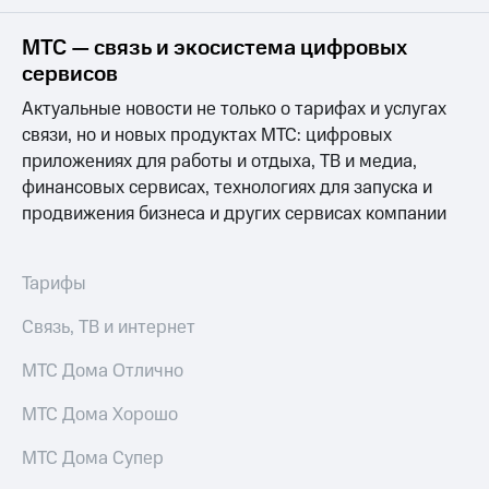
на связь
МТС — связь и экосистема цифровых
Роуминг
Тарифы
сервисов
RED,
Семейная
РИИЛ
Актуальные новости не только о тарифах и услугах
группа
и МТС
связи, но и новых продуктах МТС: цифровых
Супер
приложениях для работы и отдыха, ТВ и медиа,
Заказать
дешевле
SIM-
при
финансовых сервисах, технологиях для запуска и
карту
оплате
продвижения бизнеса и других сервисах компании
с карты
Оформить
МТС
eSIM
Деньги
Тарифы
SIM-
Выберите
Связь, ТВ и интернет
карта
и подключите
для
ТВ
иностранцев
МТС Дома Отлично
с выгодным
тарифом
Оформить
МТС Дома Хорошо
чистый
Тарифы
номер
МТС Дома Супер
Интернет,