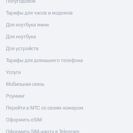
Полугодовой
Услуги
290 ₽/
мес
Тарифы для часов и модемов
Акции
МТС
Для ноутбука мини
Домашний
Premium
интернет
Для ноутбука
Подписка
Домашнее
на гигабайты
Для устройств
ТВ
интернета,
фильмы,
Спутниковое
Тарифы для домашнего телефона
музыка
ТВ
и многое
Услуги
другое
Домашний
Семейная
телефон
Мобильная связь
группа
Перейти
Скидка
Роуминг
в МТС
на тарифы,
со своим
общие
Перейти в МТС со своим номером
номером
подписки
и услуги,
Оформить eSIM
Поддержка
доступ
к геолокации
Оформить SIM-карту в Telegram