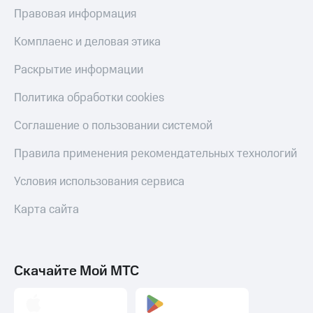
МТС
Правовая информация
КИОН
Деньги
Строки
МТС
Комплаенс и деловая этика
Накопления
Live
Раскрытие информации
Откладывайте
Гудок
деньги
Политика обработки cookies
и получайте
Мой
доход 15%
МТС
Соглашение о пользовании системой
Акции
Условия
Все
Правила применения рекомендательных технологий
пополнения
приложения
Финансы
Условия использования сервиса
Скидка
Инвестиции
30%
Карта сайта
на связь
Получайте
доход
онлайн
Тарифы
Страхование
RED,
РИИЛ
Скачайте Мой МТС
Покупка
и МТС Супер
полисов
дешевле
онлайн
при оплате