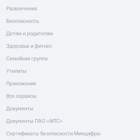
Live
и не
Развлечения
только
Гудок
Безопасность
Безопасность
Мой
МТС
Финансы
Детям и родителям
Все
Детям
Здоровье и фитнес
приложения
и родителям
Семейная группа
Инвестиции
Здоровье
и фитнес
Утилиты
Получайте
доход
Приложения
Приложения
онлайн
от МТС
Страхование
Все сервисы
Акции
Покупка
Документы
полисов
Приложения
онлайн
КИОН
Скидка 30%
Документы ПАО «МТС»
на связь
КИОН
Сертификаты безопасности Минцифры
Музыка
С картой