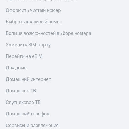
висы и подписки
Сертификаты
МТС
безопасности
Оформить чистый номер
Premium
Всё
Выбрать красивый номер
Подписка
под
на гигабайты
рукой
Больше возможностей выбора номера
интернета,
в Мой МТС
фильмы,
музыка
Заменить SIM-карту
Посмотрите,
и многое
что
другое
Перейти на eSIM
полезного
Семейная
есть
группа
Для дома
в нашем
приложении
Скидка
Домашний интернет
на тарифы,
КИОН
общие
Домашнее ТВ
подписки
КИОН
и услуги,
Спутниковое ТВ
Музыка
доступ
к геолокации
Домашний телефон
КИОН
Кино,
Строки
музыка,
Сервисы и развлечения
книги