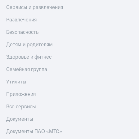
МТС
КИОН
Сервисы и развлечения
Деньги
Строки
МТС
Развлечения
Накопления
Live
Безопасность
Откладывайте
Гудок
деньги
Детям и родителям
и получайте
Мой
доход 15%
МТС
Здоровье и фитнес
Акции
Условия
Все
пополнения
Семейная группа
приложения
Финансы
Скидка
Утилиты
Инвестиции
30%
на связь
Приложения
Получайте
доход
Все сервисы
онлайн
Тарифы
Страхование
RED,
РИИЛ
Документы
Покупка
и МТС Супер
полисов
дешевле
Документы ПАО «МТС»
онлайн
при оплате