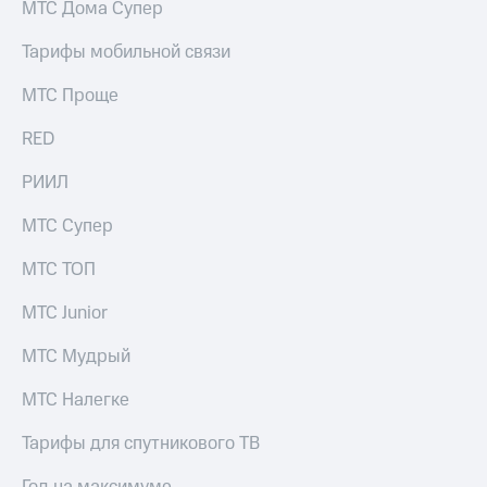
МТС Дома Супер
Услуги
290 ₽/
мес
Тарифы мобильной связи
Акции
МТС
МТС Проще
Домашний
Premium
интернет
RED
Подписка
Домашнее
на гигабайты
ТВ
РИИЛ
интернета,
фильмы,
Спутниковое
МТС Супер
музыка
ТВ
и многое
другое
МТС ТОП
Домашний
Семейная
телефон
группа
МТС Junior
Перейти
Скидка
МТС Мудрый
в МТС
на тарифы,
со своим
общие
МТС Налегке
номером
подписки
и услуги,
Тарифы для спутникового ТВ
Поддержка
доступ
к геолокации