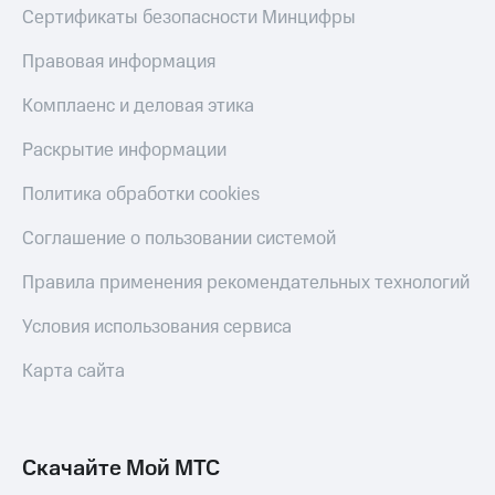
Скидка 30%
с карты
Сертификаты безопасности Минцифры
на связь
МТС Деньги
Правовая информация
С картой
Обзоры
МТС
товаров
Комплаенс и деловая этика
Деньги
МТС
Скидки
Раскрытие информации
Накопления
до 40%
на смартфоны
Политика обработки cookies
Откладывайте
деньги
при
Соглашение о пользовании системой
и получайте
покупке
доход 15%
со связью
Правила применения рекомендательных технологий
Платежи
МТС
и
переводы
Условия использования сервиса
Пополнить
Карта сайта
номер
МТС
Настройки
Скачайте Мой МТС
автоплатежа