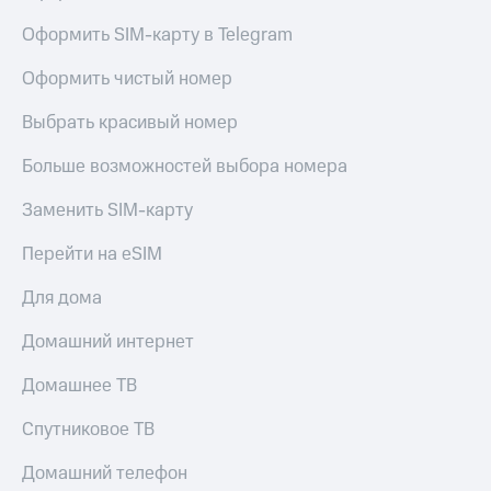
Live
и не
только
Оформить SIM-карту в Telegram
Гудок
Безопасность
Оформить чистый номер
Мой
МТС
Финансы
Выбрать красивый номер
Все
Детям
Больше возможностей выбора номера
приложения
и родителям
Заменить SIM-карту
Инвестиции
Здоровье
и фитнес
Перейти на eSIM
Получайте
доход
Приложения
Для дома
онлайн
от МТС
Страхование
Домашний интернет
Акции
Покупка
полисов
Домашнее ТВ
Приложения
онлайн
КИОН
Скидка 30%
Спутниковое ТВ
на связь
КИОН
Музыка
Домашний телефон
С картой