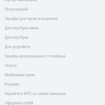
Год на максимуме
висы и подписки
Сертификаты
МТС
безопасности
Полугодовой
Premium
Всё
Подписка
Тарифы для часов и модемов
под
на гигабайты
рукой
интернета,
Для ноутбука мини
в Мой МТС
фильмы,
музыка
Для ноутбука
Посмотрите,
и многое
что
другое
Для устройств
полезного
Семейная
есть
группа
Тарифы для домашнего телефона
в нашем
приложении
Скидка
Услуги
на тарифы,
КИОН
общие
Мобильная связь
подписки
КИОН
и услуги,
Музыка
Роуминг
доступ
к геолокации
КИОН
Перейти в МТС со своим номером
Кино,
Строки
музыка,
Оформить eSIM
книги