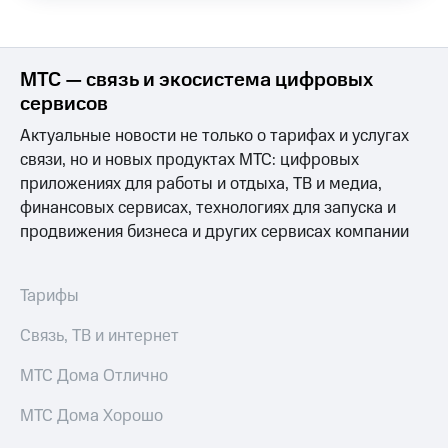
Выбрать
ТВ и телефон
красивый
для дома
номер
Услуги
МТС — связь и экосистема цифровых
Заменить
SIM-
Личный
сервисов
карту
кабинет
Актуальные новости не только о тарифах и услугах
интернета
Перейти
и
связи, но и новых продуктах МТС: цифровых
на
ТВ
приложениях для работы и отдыха, ТВ и медиа,
eSIM
Личный
финансовых сервисах, технологиях для запуска и
кабинет
продвижения бизнеса и других сервисах компании
Для дома
спутникового
Выберите
ТВ
и подключите
Скачать
ТВ
приложение
Тарифы
с выгодным
Мой
тарифом
МТС
Связь, ТВ и интернет
Акции
Тарифы
МТС Дома Отлично
Интернет,
ТВ и телефон
Видеонаблюдение
МТС Дома Хорошо
для дома
для дома