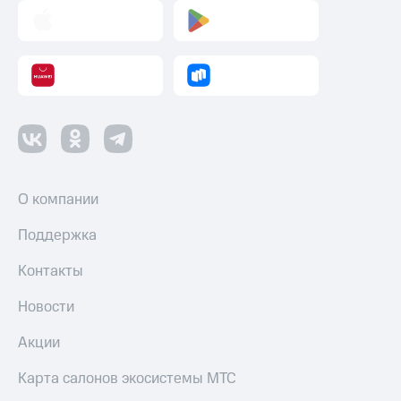
Пополнить
номер
другого
оператора
Оплата
интернета
и
ТВ
Переводы
О компании
с
телефона
Поддержка
на карту
Контакты
МТС Pay
Оплата
Новости
по QR-
коду
Акции
за границей
Карта салонов экосистемы МТС
тернет-магазин