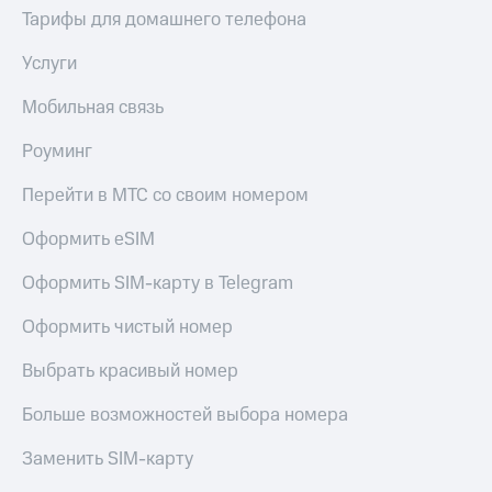
КИОН
Тарифы для домашнего телефона
Кино,
Строки
музыка,
книги
Услуги
Live
и не
только
Мобильная связь
Гудок
Безопасность
Роуминг
Мой
МТС
Финансы
Перейти в МТС со своим номером
Все
Детям
Оформить eSIM
приложения
и родителям
Оформить SIM-карту в Telegram
Инвестиции
Здоровье
и фитнес
Оформить чистый номер
Получайте
доход
Приложения
онлайн
Выбрать красивый номер
от МТС
Страхование
Больше возможностей выбора номера
Акции
Покупка
Заменить SIM-карту
Приложения
полисов
КИОН
онлайн