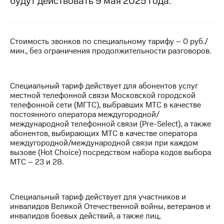
будут действовать 9 мая 2025 года.
на связь
Роуминг
Тарифы
RED,
Стоимость звонков по специальному тарифу – 0 руб./
Семейная
РИИЛ
мин., без ограничения продолжительности разговоров.
группа
и МТС
Супер
Заказать
дешевле
SIM-
при
Специальный тариф действует для абонентов услуг
карту
оплате
местной телефонной связи Московской городской
с карты
телефонной сети (МГТС), выбравших МТС в качестве
Оформить
МТС
постоянного оператора междугородной/
eSIM
Деньги
международной телефонной связи (Pre-Select), а также
абонентов, выбирающих МТС в качестве оператора
SIM-
Выберите
междугородной/международной связи при каждом
карта
и подключите
вызове (Hot Choice) посредством набора кодов выбора
для
ТВ
МТС – 23 и 28.
иностранцев
с выгодным
тарифом
Оформить
Специальный тариф действует для участников и
чистый
Тарифы
инвалидов Великой Отечественной войны, ветеранов и
номер
инвалидов боевых действий, а также лиц,