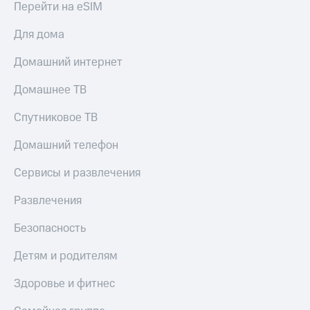
Перейти на eSIM
КИОН
Скидка 30%
Музыка
Для дома
на связь
КИОН
Домашний интернет
С картой
Строки
МТС
Деньги
Домашнее ТВ
Live
МТС
Спутниковое ТВ
Гудок
Накопления
Домашний телефон
Мой
Откладывайте
МТС
деньги
Сервисы и развлечения
и получайте
Все
доход 15%
Развлечения
приложения
Акции
Финансы
Безопасность
Инвестиции
Условия
пополнения
Детям и родителям
Получайте
доход
Скидка
онлайн
Здоровье и фитнес
30%
на связь
Страхование