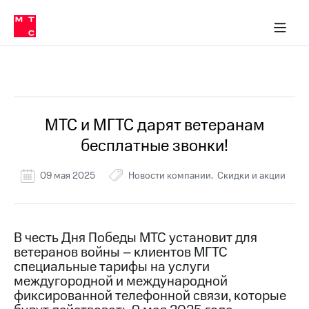
Перенести
ка 30% на связь
обильная связь
Сервисы и подписки
Интернет-магазин
Для дома
Скидка 30% на связь
Личные кабинеты
Финансы
Приложения
номер
ичные кабинеты
в МТС
Мобильная
связь
Все Новости
Тарифы
Интернет
и
ТВ
Услуги
МТС и МГТС дарят ветеранам
Спутниковое
бесплатные звонки!
ТВ
Роуминг
МТС
09 мая 2025
Новости компании
Скидки и акции
Деньги
Личный
кабинет
Мобильная связь
Скачать
Перенести
В честь Дня Победы МТС установит для
приложение
номер
ветеранов войны – клиентов МГТС
Мой
в МТС
МТС
специальные тарифы на услуги
Акции
междугородной и международной
Тарифы
фиксированной телефонной связи, которые
Скидка 30%
Услуги