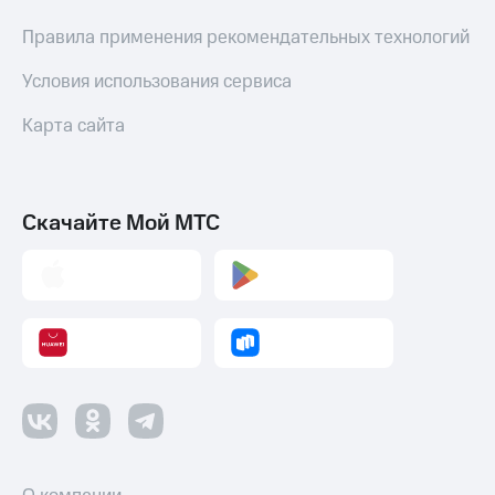
Пополнить
номер
Правила применения рекомендательных технологий
МТС
Условия использования сервиса
Настройки
автоплатежа
Карта сайта
Пополнить
номер
другого
Скачайте Мой МТС
оператора
Оплата
интернета
и
ТВ
Переводы
с
телефона
на карту
МТС Pay