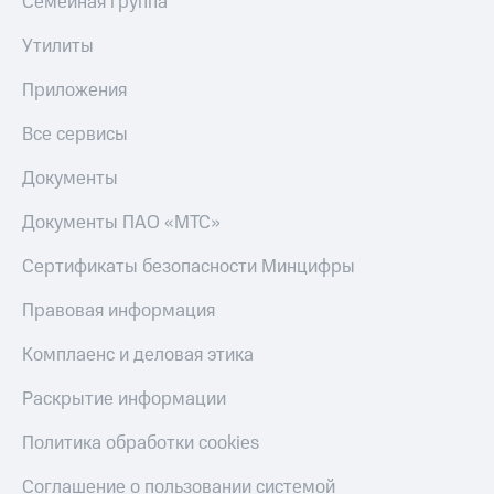
Семейная группа
Тарифы
Покупка
Утилиты
RED,
полисов
РИИЛ
онлайн
и МТС Супер
Приложения
дешевле
Скидка 30%
при оплате
Все сервисы
на связь
с карты
МТС Деньги
Документы
С картой
МТС
Обзоры
Деньги
Документы ПАО «МТС»
товаров
МТС
Сертификаты безопасности Минцифры
Скидки
Накопления
до 40%
Правовая информация
Откладывайте
на смартфоны
деньги
Комплаенс и деловая этика
и получайте
при
доход 15%
покупке
Раскрытие информации
со связью
Платежи
МТС
Политика обработки cookies
и
переводы
Соглашение о пользовании системой