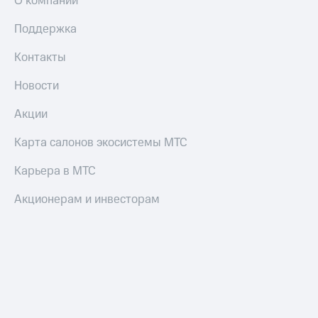
О компании
Оплата
по QR-
Поддержка
коду
за границей
Контакты
тернет-магазин
Новости
Смартфоны
Акции
Наушники
и
Карта салонов экосистемы МТС
колонки
Карьера в МТС
Умные
часы
Акционерам и инвесторам
и
трекеры
Умный
дом
Планшеты
Акции