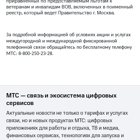
Интернет,
приравненных по предоставляемым льготам к
Выбрать
ТВ и телефон
ветеранам и инвалидам ВОВ, включенных в поименный
красивый
для дома
реестр, который ведет Правительство г. Москва.
номер
Заменить
Услуги
SIM-
За подробной информацией об условиях акции и услугах
карту
Личный
междугородной и международной фиксированной
кабинет
телефонной связи обращайтесь по бесплатному телефону
Перейти
интернета
на
МТС: 8-800-250-23-28.
и
eSIM
ТВ
Личный
Для дома
кабинет
Выберите
спутникового
и подключите
ТВ
ТВ
МТС — связь и экосистема цифровых
Скачать
с выгодным
приложение
сервисов
тарифом
Мой
МТС
Актуальные новости не только о тарифах и услугах
Акции
Тарифы
связи, но и новых продуктах МТС: цифровых
Интернет,
приложениях для работы и отдыха, ТВ и медиа,
ТВ и телефон
финансовых сервисах, технологиях для запуска и
Видеонаблюдение
для дома