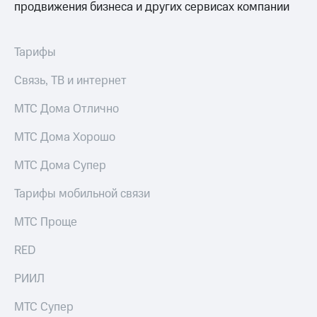
продвижения бизнеса и других сервисах компании
для дома
Услуги
290 ₽/
мес
Тарифы
Акции
МТС
Связь, ТВ и интернет
Домашний
Premium
интернет
МТС Дома Отлично
Подписка
Домашнее
на гигабайты
МТС Дома Хорошо
ТВ
интернета,
фильмы,
МТС Дома Супер
Спутниковое
музыка
ТВ
и многое
Тарифы мобильной связи
другое
Домашний
телефон
МТС Проще
Семейная
группа
Перейти
RED
в МТС
Скидка
со своим
на тарифы,
РИИЛ
номером
общие
подписки
МТС Супер
Поддержка
и услуги,