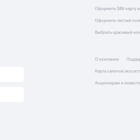
Оформить SIM-карту в
Оформить чистый но
Выбрать красивый но
О компании
Подде
Карта салонов экоси
Акционерам и инвест