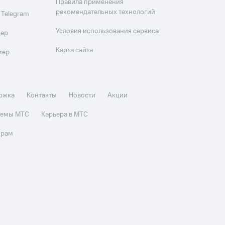
Правила применения
рекомендательных технологий
 Telegram
Условия использования сервиса
мер
Карта сайта
мер
ржка
Контакты
Новости
Акции
стемы МТС
Карьера в МТС
орам