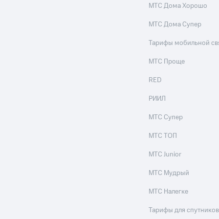
МТС Дома Хорошо
ле при оплате с карты МТС Деньги
МТС Дома Супер
Тарифы мобильной св
МТС Проще
RED
РИИЛ
МТС Супер
МТС ТОП
МТС Junior
МТС Мудрый
МТС Налегке
Тарифы для спутников