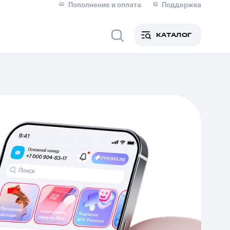
Пополнение и оплата
Поддержка
Скидка 30% на связь
Личные кабинеты
КАТАЛОГ
Мобильная связь
IM-карта для иностранцев
M
Для дома
ерейти в МТС со своим
ой МТС
Сервисы и подписки
фитнес
Приложения от МТС