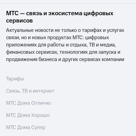
на связь
МТС — связь и экосистема цифровых
Роуминг
Тарифы
сервисов
RED,
Семейная
РИИЛ
Актуальные новости не только о тарифах и услугах
группа
и МТС
связи, но и новых продуктах МТС: цифровых
Супер
приложениях для работы и отдыха, ТВ и медиа,
Заказать
дешевле
SIM-
при
финансовых сервисах, технологиях для запуска и
карту
оплате
продвижения бизнеса и других сервисах компании
с карты
Оформить
МТС
eSIM
Деньги
Тарифы
SIM-
Выберите
Связь, ТВ и интернет
карта
и подключите
для
ТВ
иностранцев
МТС Дома Отлично
с выгодным
тарифом
Оформить
МТС Дома Хорошо
чистый
Тарифы
номер
МТС Дома Супер
Интернет,