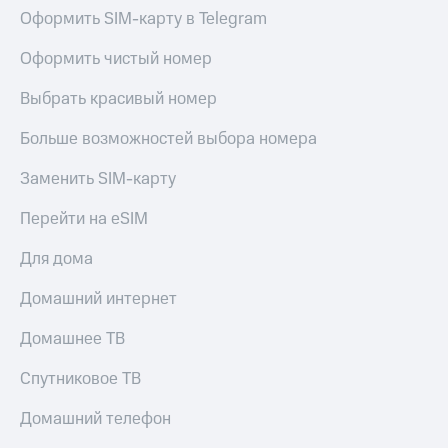
МТС
Оформить SIM-карту в Telegram
КИОН
Деньги
Строки
МТС
Оформить чистый номер
Накопления
Live
Выбрать красивый номер
Откладывайте
Гудок
деньги
Больше возможностей выбора номера
и получайте
Мой
доход 15%
МТС
Заменить SIM-карту
Акции
Условия
Все
Перейти на eSIM
пополнения
приложения
Финансы
Для дома
Скидка
Инвестиции
30%
Домашний интернет
на связь
Получайте
доход
Домашнее ТВ
онлайн
Тарифы
Страхование
RED,
Спутниковое ТВ
РИИЛ
Покупка
и МТС Супер
Домашний телефон
полисов
дешевле
онлайн
при оплате