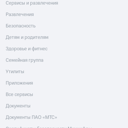
Скидка 30%
с карты
Сервисы и развлечения
на связь
МТС Деньги
Развлечения
С картой
Обзоры
МТС
товаров
Безопасность
Деньги
МТС
Скидки
Детям и родителям
Накопления
до 40%
на смартфоны
Здоровье и фитнес
Откладывайте
деньги
при
Семейная группа
и получайте
покупке
доход 15%
со связью
Утилиты
Платежи
МТС
и
Приложения
переводы
Все сервисы
Пополнить
номер
Документы
МТС
Настройки
Документы ПАО «МТС»
автоплатежа