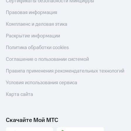
Сертификаты безопасности Минцифры
Пополнить
номер
Правовая информация
другого
оператора
Комплаенс и деловая этика
Оплата
Раскрытие информации
интернета
и
Политика обработки cookies
ТВ
Соглашение о пользовании системой
Переводы
с
Правила применения рекомендательных технологий
телефона
на карту
Условия использования сервиса
МТС Pay
Карта сайта
Оплата
по QR-
коду
за границей
Скачайте Мой МТС
тернет-магазин