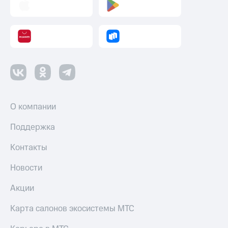
Смартфоны
Наушники
и
колонки
Умные
часы
и
трекеры
О компании
Умный
дом
Поддержка
Планшеты
Контакты
Акции
Новости
и
скидки
Акции
Все
товары
Карта салонов экосистемы МТС