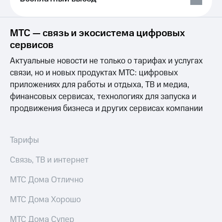
Услуги
290 ₽/
мес
Акции
МТС — связь и экосистема цифровых
МТС
сервисов
Домашний
Premium
интернет
Актуальные новости не только о тарифах и услугах
Подписка
Домашнее
связи, но и новых продуктах МТС: цифровых
на гигабайты
ТВ
приложениях для работы и отдыха, ТВ и медиа,
интернета,
фильмы,
финансовых сервисах, технологиях для запуска и
Спутниковое
музыка
продвижения бизнеса и других сервисах компании
ТВ
и многое
другое
Домашний
Семейная
телефон
Тарифы
группа
Перейти
Связь, ТВ и интернет
Скидка
в МТС
на тарифы,
со своим
общие
МТС Дома Отлично
номером
подписки
и услуги,
МТС Дома Хорошо
Поддержка
доступ
к геолокации
МТС Дома Супер