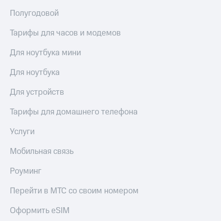
Live
и не
Полугодовой
только
Гудок
Тарифы для часов и модемов
Безопасность
Мой
МТС
Финансы
Для ноутбука мини
Все
Детям
Для ноутбука
приложения
и родителям
Для устройств
Инвестиции
Здоровье
и фитнес
Тарифы для домашнего телефона
Получайте
доход
Приложения
Услуги
онлайн
от МТС
Страхование
Мобильная связь
Акции
Покупка
Роуминг
полисов
Приложения
онлайн
КИОН
Скидка 30%
Перейти в МТС со своим номером
на связь
КИОН
Оформить eSIM
Музыка
С картой