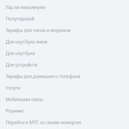
висы и подписки
Сертификаты
МТС
Год на максимуме
безопасности
Premium
Всё
Полугодовой
Подписка
под
на гигабайты
Тарифы для часов и модемов
рукой
интернета,
в Мой МТС
фильмы,
Для ноутбука мини
музыка
Посмотрите,
и многое
Для ноутбука
что
другое
полезного
Семейная
Для устройств
есть
группа
в нашем
приложении
Тарифы для домашнего телефона
Скидка
на тарифы,
КИОН
Услуги
общие
подписки
КИОН
и услуги,
Мобильная связь
Музыка
доступ
к геолокации
Роуминг
КИОН
Кино,
Строки
музыка,
Перейти в МТС со своим номером
книги