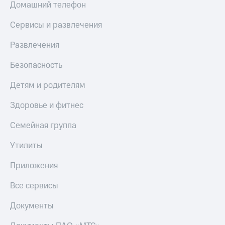
Домашний телефон
МТС
КИОН
Деньги
Строки
Сервисы и развлечения
МТС
Накопления
Live
Развлечения
Откладывайте
Гудок
деньги
Безопасность
и получайте
Мой
доход 15%
Детям и родителям
МТС
Акции
Условия
Здоровье и фитнес
Все
пополнения
приложения
Семейная группа
Финансы
Скидка
Инвестиции
30%
Утилиты
на связь
Получайте
доход
Приложения
онлайн
Тарифы
Страхование
RED,
Все сервисы
РИИЛ
Покупка
и МТС Супер
Документы
полисов
дешевле
онлайн
при оплате