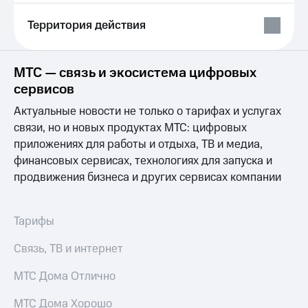
Выбрать
ТВ и телефон
красивый
для дома
Территория действия
номер
Услуги
Заменить
SIM-
Личный
МТС — связь и экосистема цифровых
карту
кабинет
сервисов
интернета
Перейти
и
Актуальные новости не только о тарифах и услугах
на
ТВ
связи, но и новых продуктах МТС: цифровых
eSIM
Личный
приложениях для работы и отдыха, ТВ и медиа,
кабинет
финансовых сервисах, технологиях для запуска и
Для дома
спутникового
Выберите
ТВ
продвижения бизнеса и других сервисах компании
и подключите
Скачать
ТВ
приложение
с выгодным
Мой
Тарифы
тарифом
МТС
Акции
Связь, ТВ и интернет
Тарифы
Интернет,
МТС Дома Отлично
ТВ и телефон
Видеонаблюдение
для дома
для дома
МТС Дома Хорошо