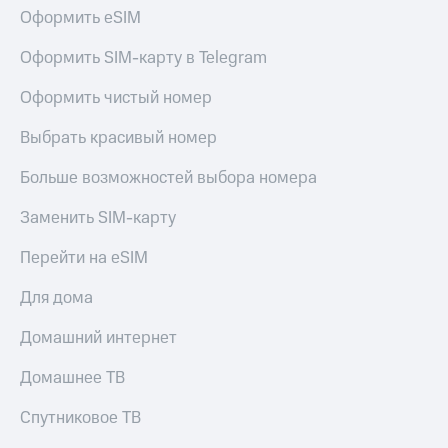
Live
и не
Оформить eSIM
только
Гудок
Оформить SIM-карту в Telegram
Безопасность
Мой
Оформить чистый номер
МТС
Финансы
Выбрать красивый номер
Все
Детям
приложения
и родителям
Больше возможностей выбора номера
Инвестиции
Здоровье
Заменить SIM-карту
и фитнес
Получайте
доход
Перейти на eSIM
Приложения
онлайн
от МТС
Страхование
Для дома
Акции
Покупка
Домашний интернет
полисов
Приложения
онлайн
КИОН
Домашнее ТВ
Скидка 30%
на связь
КИОН
Спутниковое ТВ
Музыка
С картой