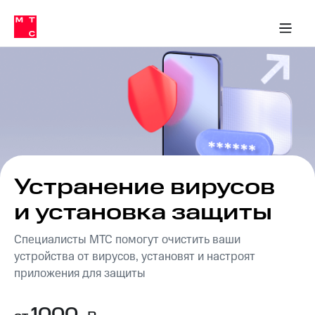
Перенести
ка 30% на связь
обильная связь
Сервисы и подписки
Интернет-магазин
Для дома
Скидка 30% на связь
Личные кабинеты
Финансы
Приложения
номер
ичные кабинеты
в МТС
Мобильная
связь
Тарифы
Интернет
и
ТВ
Услуги
Спутниковое
ТВ
Роуминг
МТС
Устранение вирусов
Деньги
Личный
и установка защиты
кабинет
Мобильная связь
Скачать
Перенести
Специалисты МТС помогут очистить ваши
приложение
номер
устройства от вирусов, установят и настроят
Мой
в МТС
МТС
приложения для защиты
Акции
Тарифы
1000
Скидка 30%
Услуги