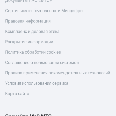
Документы ПАО «МТС»
Скидка 30%
с карты
на связь
МТС Деньги
Сертификаты безопасности Минцифры
С картой
Обзоры
Правовая информация
МТС
товаров
Деньги
Комплаенс и деловая этика
МТС
Скидки
Накопления
до 40%
Раскрытие информации
на смартфоны
Откладывайте
деньги
Политика обработки cookies
при
и получайте
покупке
доход 15%
Соглашение о пользовании системой
со связью
Платежи
МТС
и
Правила применения рекомендательных технологий
переводы
Условия использования сервиса
Пополнить
номер
Карта сайта
МТС
Настройки
автоплатежа