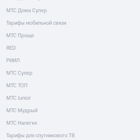
Услуги
290 ₽/
МТС Дома Супер
мес
Акции
Тарифы мобильной связи
МТС
Домашний
Premium
интернет
МТС Проще
Подписка
Домашнее
на гигабайты
RED
ТВ
интернета,
фильмы,
РИИЛ
Спутниковое
музыка
ТВ
и многое
МТС Супер
другое
Домашний
Семейная
МТС ТОП
телефон
группа
МТС Junior
Перейти
Скидка
в МТС
на тарифы,
МТС Мудрый
со своим
общие
номером
подписки
МТС Налегке
и услуги,
Поддержка
доступ
Тарифы для спутникового ТВ
к геолокации