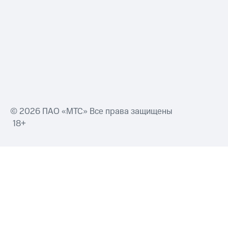
Смартфоны
Наушники
и
колонки
Умные
часы
и
трекеры
Умный
© 2026 ПАО «МТС» Все права защищены
дом
18+
Планшеты
Акции
и
скидки
Все
товары