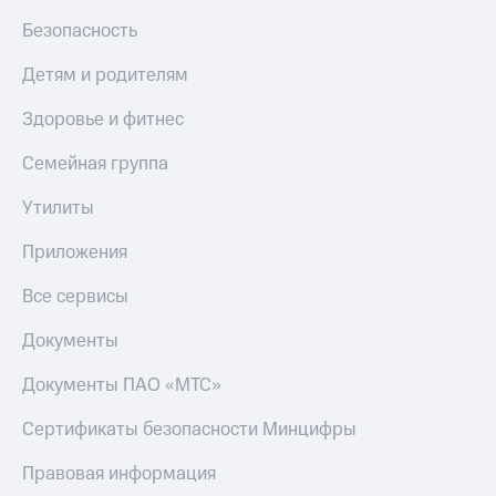
МТС
КИОН
Безопасность
Деньги
Строки
МТС
Детям и родителям
Накопления
Live
Здоровье и фитнес
Откладывайте
Гудок
деньги
и получайте
Семейная группа
Мой
доход 15%
МТС
Акции
Утилиты
Условия
Все
пополнения
Приложения
приложения
Финансы
Скидка
Все сервисы
Инвестиции
30%
на связь
Получайте
Документы
доход
онлайн
Тарифы
Документы ПАО «МТС»
Страхование
RED,
РИИЛ
Сертификаты безопасности Минцифры
Покупка
и МТС Супер
полисов
дешевле
Правовая информация
онлайн
при оплате