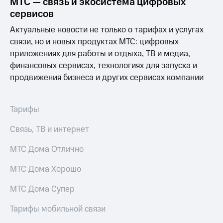
МТС — связь и экосистема цифровых
Выбрать
ТВ и телефон
красивый
для дома
сервисов
номер
Актуальные новости не только о тарифах и услугах
Услуги
Заменить
связи, но и новых продуктах МТС: цифровых
SIM-
Личный
приложениях для работы и отдыха, ТВ и медиа,
карту
кабинет
финансовых сервисах, технологиях для запуска и
интернета
продвижения бизнеса и других сервисах компании
Перейти
и
на
ТВ
eSIM
Личный
кабинет
Тарифы
Для дома
спутникового
Выберите
ТВ
Связь, ТВ и интернет
и подключите
Скачать
ТВ
приложение
МТС Дома Отлично
с выгодным
Мой
тарифом
МТС
МТС Дома Хорошо
Акции
Тарифы
МТС Дома Супер
Интернет,
ТВ и телефон
Видеонаблюдение
Тарифы мобильной связи
для дома
для дома