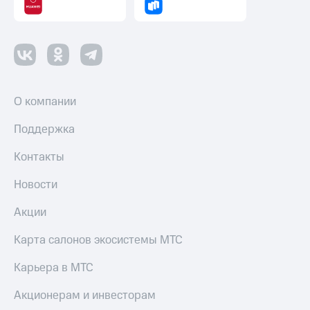
Пополнить
номер
другого
оператора
Оплата
интернета
О компании
и
ТВ
Поддержка
Переводы
Контакты
с
телефона
на карту
Новости
МТС Pay
Акции
Оплата
Карта салонов экосистемы МТС
по QR-
коду
Карьера в МТС
за границей
Акционерам и инвесторам
тернет-магазин