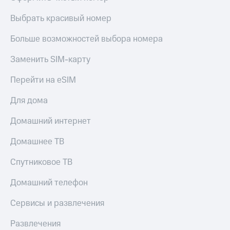
Live
и не
только
Выбрать красивый номер
Гудок
Безопасность
Больше возможностей выбора номера
Мой
МТС
Финансы
Заменить SIM-карту
Все
Детям
Перейти на eSIM
приложения
и родителям
Для дома
Инвестиции
Здоровье
и фитнес
Получайте
Домашний интернет
доход
Приложения
онлайн
Домашнее ТВ
от МТС
Страхование
Акции
Спутниковое ТВ
Покупка
полисов
Приложения
Домашний телефон
онлайн
КИОН
Скидка 30%
Сервисы и развлечения
на связь
КИОН
Музыка
Развлечения
С картой