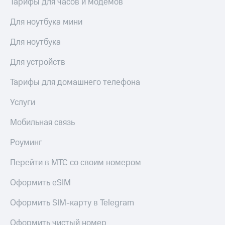
Тарифы для часов и модемов
висы и подписки
Сертификаты
МТС
безопасности
Premium
Для ноутбука мини
Всё
Подписка
Для ноутбука
под
на гигабайты
рукой
интернета,
Для устройств
в Мой МТС
фильмы,
музыка
Тарифы для домашнего телефона
Посмотрите,
и многое
что
другое
Услуги
полезного
Семейная
есть
группа
Мобильная связь
в нашем
приложении
Скидка
Роуминг
на тарифы,
КИОН
общие
Перейти в МТС со своим номером
подписки
КИОН
и услуги,
Музыка
Оформить eSIM
доступ
к геолокации
КИОН
Кино,
Оформить SIM-карту в Telegram
Строки
музыка,
книги
Оформить чистый номер