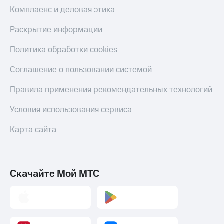
Скидка 30%
с карты
Комплаенс и деловая этика
на связь
МТС Деньги
Раскрытие информации
С картой
Обзоры
МТС
товаров
Политика обработки cookies
Деньги
МТС
Скидки
Соглашение о пользовании системой
Накопления
до 40%
на смартфоны
Правила применения рекомендательных технологий
Откладывайте
деньги
при
и получайте
Условия использования сервиса
покупке
доход 15%
со связью
Платежи
Карта сайта
МТС
и
переводы
Пополнить
Скачайте Мой МТС
номер
МТС
Настройки
автоплатежа