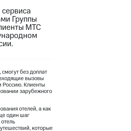
 сервиса
ами Группы
клиенты МТС
дународном
сии.
 смогут без доплат
 входящие вызовы
ли Россию. Клиенты
ровании зарубежного
ования отелей, а как
ще один шаг
 отель
путешествий, которые