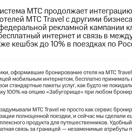
истема МТС продолжает интеграцию
отелей МТС Travel с другими бизнес
 федеральной рекламной кампании 
 бесплатный интернет и связь в меж
кже кешбэк до 10% в поездках по Рос
ки, оформившие бронирование отеля на МТС Travel,
ницей мобильным интернетом, бесплатно принимать
свои стандартные пакеты услуг, как будто не покида
дку 100% на опцию «Забугорище» при любом брони
задумывали МТС Travel не просто как сервис бронир
зации полноценной поездки, и сейчас мы сделали е
лексного продукта для путешественников. Удобный
латная связь за границей — незаменимые атрибуты 