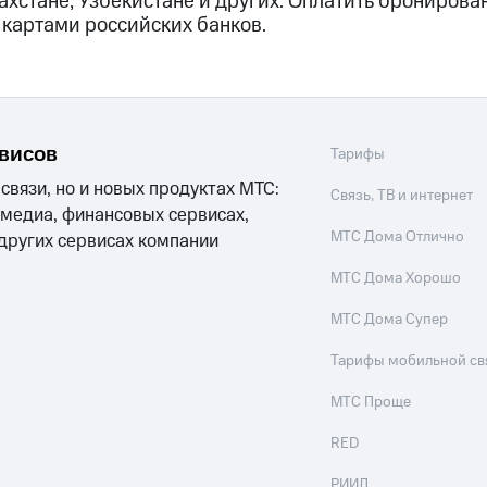
ахстане, Узбекистане и других. Оплатить бронирован
 картами российских банков.
рвисов
Тарифы
 связи, но и новых продуктах МТС:
Связь, ТВ и интернет
 медиа, финансовых сервисах,
МТС Дома Отлично
 других сервисах компании
МТС Дома Хорошо
МТС Дома Супер
Тарифы мобильной св
МТС Проще
RED
РИИЛ