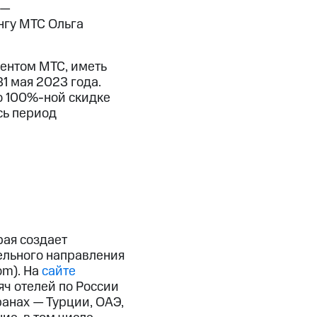
 —
нгу МТС Ольга
ентом МТС, иметь
1 мая 2023 года.
 о 100%-ной скидке
сь период
рая создает
тельного направления
om). На
сайте
яч отелей по России
ранах — Турции, ОАЭ,