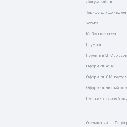
Для устройств
Тарифы для домашнег
Услуги
Мобильная связь
Роуминг
Перейти в МТС со св
Оформить eSIM
Оформить SIM-карту в
Оформить чистый но
Выбрать красивый но
О компании
Подде