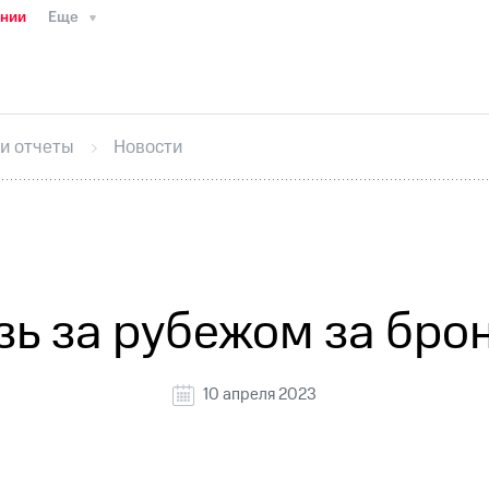
ании
Еще
ТС
Пресс-релизы
МТС о технологиях
ТС
История компании
Руководство региона
Правова
стижения
Интервью
Финансовая отчетность
Конта
 и отчеты
Новости
тивный секретарь
Раскрытие информации
Информа
ный кабинет акционера
Акционерный капитал
Конт
Порядок выкупа акций
Дивиденды
Рынок облигаци
 погашении именных облигаций
Другое
Регистрато
зь за рубежом за бро
10 апреля 2023