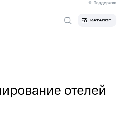
Поддержка
О МТС
я информация
Контакты
КАТАЛОГ
Медиа-центр
кты
Пригласить спикера
Инвесторам и акционерам
ция акционерам
Документы
роль и аудит
Рынок акций
й
Описание
р
Реквизиты
Контакты
Устойчивое развитие
Комплаенс и деловая этика
На главную
нирование отелей