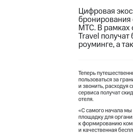
Цифровая экос
бронирования 
МТС. В рамках
Travel получат
роуминге, а та
Теперь путешественни
пользоваться за гра
и звонить, расходуя 
сервиса получат ски
отеля.
«С самого начала мы 
площадку для органи
к формированию комп
и качественная бесп