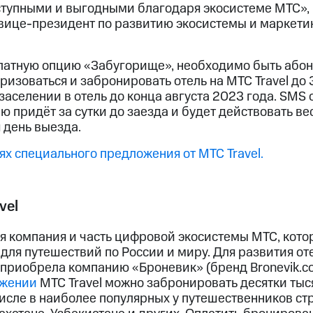
оступными и выгодными благодаря экосистеме МТС»,
ице-президент по развитию экосистемы и маркети
латную опцию «Забугорище», необходимо быть абон
ризоваться и забронировать отель на МТС Travel до 3
заселении в отель до конца августа 2023 года. SMS
 придёт за сутки до заезда и будет действовать ве
 день выезда.
х специального предложения от МТС Travel.
vel
я компания и часть цифровой экосистемы МТС, кото
для путешествий по России и миру. Для развития о
 приобрела компанию «Броневик» (бренд Bronevik.c
ожении
МТС Travel можно забронировать десятки тыс
числе в наиболее популярных у путешественников ст