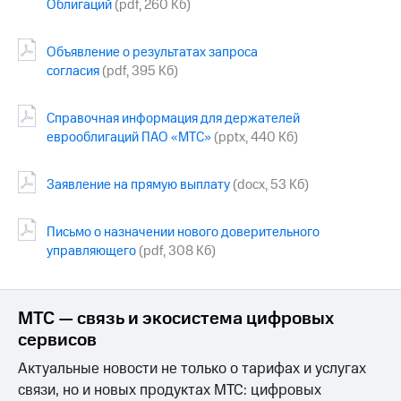
Облигаций
(pdf, 260 Кб)
МТС
о технологиях
Объявление о результатах запроса
согласия
(pdf, 395 Кб)
Достижения
Интервью
Справочная информация для держателей
еврооблигаций ПАО «МТС»
(pptx, 440 Кб)
Финансовая
отчетность
Заявление на прямую выплату
(docx, 53 Кб)
Контакты
Письмо о назначении нового доверительного
Пригласить
спикера
управляющего
(pdf, 308 Кб)
м и акционерам
Корпоративное
МТС — связь и экосистема цифровых
управление
сервисов
Корпоративный
Актуальные новости не только о тарифах и услугах
секретарь
Раскрытие
связи, но и новых продуктах МТС: цифровых