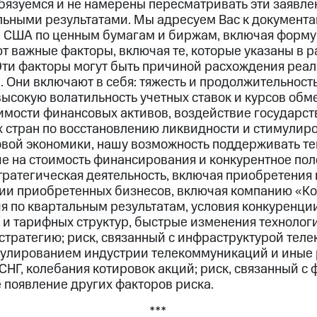
обязуемся и не намерены пересматривать эти заявле
альными результатами. Мы адресуем Вас к документа
 США по ценным бумагам и биржам, включая форму 
т важные факторы, включая те, которые указаны в 
Эти факторы могут быть причиной расхождения реал
. Они включают в себя: тяжесть и продолжительност
ысокую волатильность учетных ставок и курсов обме
оимости финансовых активов, воздействие государс
х стран по восстановлению ликвидности и стимулир
вой экономики, нашу возможность поддерживать т
е на стоимость финансирования и конкурентное пол
тратегическая деятельность, включая приобретения 
ии приобретенных бизнесов, включая компанию «Ко
 по квартальным результатам, условия конкуренции
г и тарифных структур, быстрые изменения технолог
 стратегию; риск, связанный с инфраструктурой тел
улированием индустрии телекоммуникаций и иные 
 СНГ, колебания котировок акций; риск, связанный 
 появление других факторов риска.
***