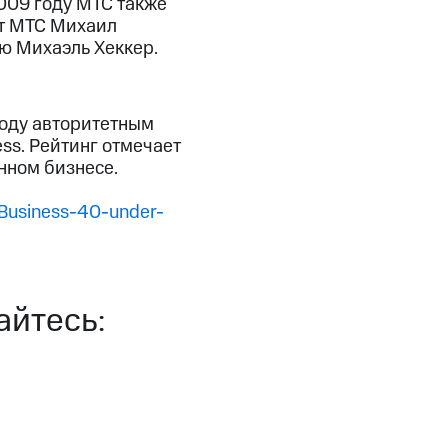
009 году МТС также
нт МТС Михаил
ю Михаэль Хеккер.
году авторитетным
s. Рейтинг отмечает
нном бизнесе.
-Business-40-under-
йтесь: