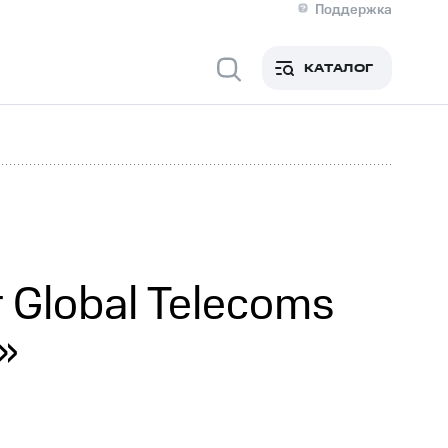
Поддержка
О МТС
я информация
Контакты
КАТАЛОГ
Медиа-центр
кты
Пригласить спикера
Инвесторам и акционерам
ция акционерам
Документы
роль и аудит
Рынок акций
й
Описание
р
Реквизиты
Контакты
Устойчивое развитие
Комплаенс и деловая этика
На главную
Global Telecoms
»