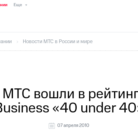
ании
Еще
ТС
Пресс-релизы
МТС о технологиях
ТС
История компании
Руководство региона
Правова
стижения
Интервью
Финансовая отчетность
Конта
пании
Новости МТС в России и мире
тивный секретарь
Раскрытие информации
Информа
ный кабинет акционера
Акционерный капитал
Конт
Порядок выкупа акций
Дивиденды
Рынок облигаци
 погашении именных облигаций
Другое
Регистрато
МТС вошли в рейтинг 
Business «40 under 40
07 апреля 2010