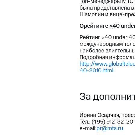
Топ-менеджеры МТС у
была представлена в
Шамолин и вице-през
О
рейтинге
«40 under
Рейтинг «40 under 4
международным телек
наиболее влиятельны
Подробная информаци
http://www.globaltel
40-2010.html
.
За дополни
Ирина Осадчая, прес
Тел.: (495) 912-32-20
e-mail:
pr@mts.ru