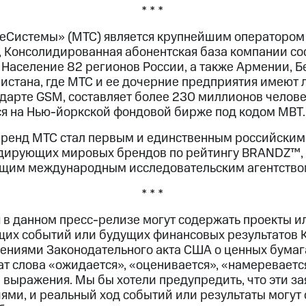
* * *
Системы» (МТС) является крупнейшим оператором 
, Консолидированная абонентская база компании сос
Население 82 регионов России, а также Армении, Б
нистана, где МТС и ее дочерние предприятия имеют 
ндарте GSM, составляет более 230 миллионов челове
я на Нью-йоркской фондовой бирже под кодом MBT.
бренд МТС стал первым и единственным российским
идирующих мировых брендов по рейтингу BRANDZ™,
едущим международным исследовательским агентство
* * *
 в данном пресс-релизе могут содержать проекты и
их событий или будущих финансовых результатов 
ениями Законодательного акта США о ценных бумагах
 слова «ожидается», «оценивается», «намеревается
 выражения. Мы бы хотели предупредить, что эти за
ми, и реальный ход событий или результаты могут 