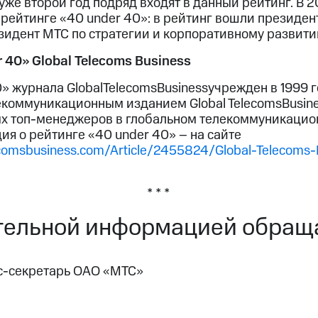
же второй год подряд входят в данный рейтинг. В 2
 рейтинге «40 under 40»: в рейтинг вошли президе
идент МТС по стратегии и корпоративному развити
 40» Global Telecoms Business
0» журнала GlobalTelecomsBusinessучрежден в 1999 
оммуникационным изданием Global TelecomsBusines
х топ-менеджеров в глобальном телекоммуникацио
я о рейтинге «40 under 40» – на сайте
ecomsbusiness.com/Article/2455824/Global-Telecoms
* * *
тельной информацией обраща
с-секретарь ОАО «МТС»