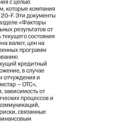
ния с целью
м, которые компания
20-F. Эти документы
разделе «Факторы
ьных результатов от
ь текущего состояния
на валют, цен на
твенных программ
ованию
екущий кредитный
ожение, в случае
и отчуждения и
мстар – ОТС»,
, зависимость от
ических процессов и
екоммуникаций,
риски, связанные
с финансовым