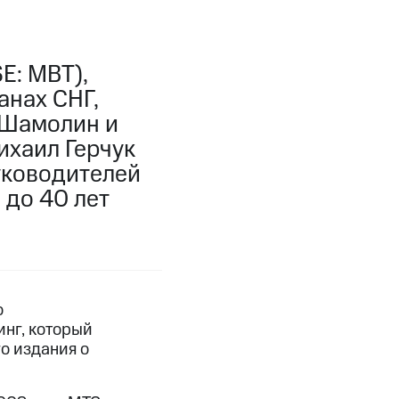
E: MBT),
анах СНГ,
 Шамолин и
ихаил Герчук
уководителей
 до 40 лет
о
нг, который
о издания о