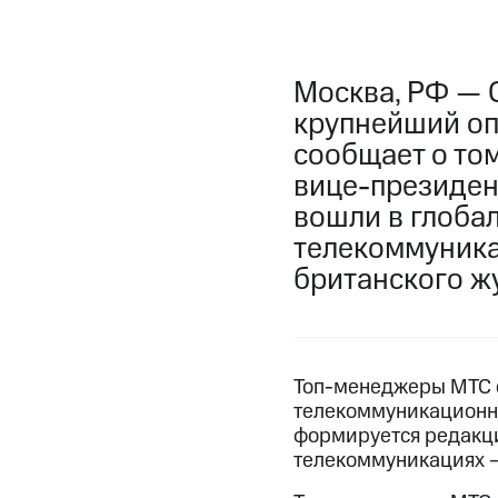
Москва, РФ — 
крупнейший опе
сообщает о то
вице-президен
вошли в глоба
телекоммуника
британского жу
Топ-менеджеры МТС 
телекоммуникационно
формируется редакцие
телекоммуникациях – 