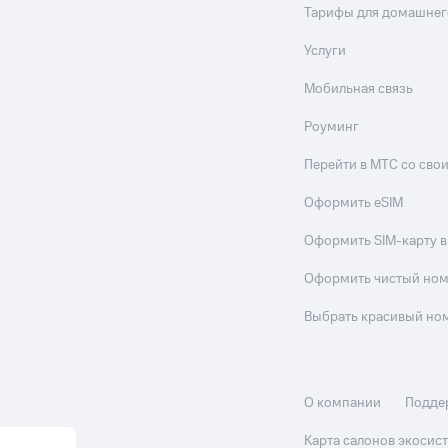
Тарифы для домашнег
Услуги
Мобильная связь
Роуминг
Перейти в МТС со св
Оформить eSIM
Оформить SIM-карту в
Оформить чистый но
Выбрать красивый но
О компании
Подде
Карта салонов экоси