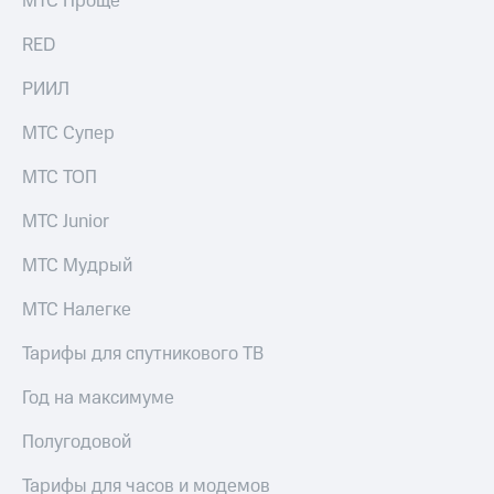
МТС Проще
акций
Дивиденды
RED
Рынок
облигаций
РИИЛ
Описание
МТС Супер
Еврооблигации-2023
Уведомление
МТС ТОП
о
погашении
МТС Junior
именных
облигаций
МТС Мудрый
Другое
Регистратор
МТС Налегке
Реквизиты
Контакты
Тарифы для спутникового ТВ
йчивое развитие
и деловая этика
Год на максимуме
На главную
Полугодовой
Тарифы для часов и модемов