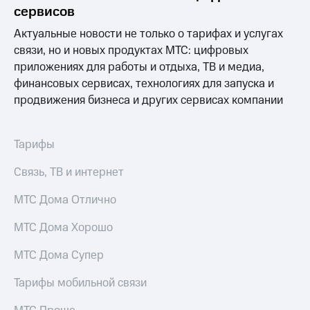
информации
сервисов
Информация
акционерам
Актуальные новости не только о тарифах и услугах
Документы
связи, но и новых продуктах МТС: цифровых
ПАО
приложениях для работы и отдыха, ТВ и медиа,
"МТС"
Собрания
финансовых сервисах, технологиях для запуска и
акционеров
продвижения бизнеса и других сервисах компании
Личный
кабинет
акционера
Тарифы
Акционерный
капитал
Связь, ТВ и интернет
Контроль
и
МТС Дома Отлично
аудит
Рынок
акций
МТС Дома Хорошо
Описание
МТС Дома Супер
Программа
приобретения
Тарифы мобильной связи
Порядок
выкупа