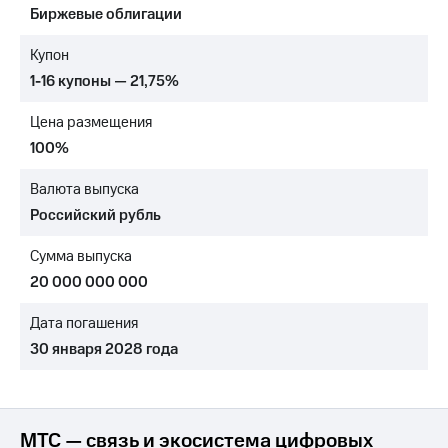
Биржевые облигации
МТС
о технологиях
Купон
1-16 купоны — 21,75%
Достижения
Цена размещения
Интервью
100%
Финансовая
отчетность
Валюта выпуска
Российский рубль
Контакты
Сумма выпуска
Пригласить
спикера
20 000 000 000
м и акционерам
Дата погашения
Корпоративное
30 января 2028 года
управление
Корпоративный
секретарь
Раскрытие
МТС — связь и экосистема цифровых