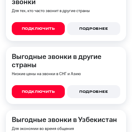
звонки
Интернет,
Выбрать
ТВ и телефон
красивый
Для тех, кто часто звонит в другие страны
для дома
номер
Заменить
Услуги
SIM-
ПОДКЛЮЧИТЬ
ПОДРОБНЕЕ
карту
Личный
кабинет
Перейти
интернета
на
Выгодные звонки в другие
и
eSIM
ТВ
страны
Личный
Для дома
кабинет
Низкие цены на звонки в СНГ и Азию
Выберите
спутникового
и подключите
ТВ
ТВ
Скачать
с выгодным
ПОДКЛЮЧИТЬ
ПОДРОБНЕЕ
приложение
тарифом
Мой
МТС
Акции
Тарифы
Выгодные звонки в Узбекистан
Интернет,
ТВ и телефон
Видеонаблюдение
Для экономии во время общения
для дома