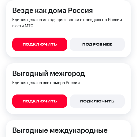
на связь
Везде как дома Россия
Роуминг
Тарифы
Единая цена на исходящие звонки в поездках по России
RED,
в сети МТС
Семейная
РИИЛ
группа
и МТС
Супер
Заказать
ПОДКЛЮЧИТЬ
ПОДРОБНЕЕ
дешевле
SIM-
при
карту
оплате
с карты
Оформить
МТС
Выгодный межгород
eSIM
Деньги
Единая цена на все номера России
SIM-
Выберите
карта
и подключите
для
ТВ
ПОДКЛЮЧИТЬ
ПОДКЛЮЧИТЬ
иностранцев
с выгодным
тарифом
Оформить
чистый
Тарифы
номер
Выгодные международные