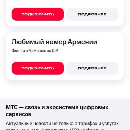
для дома
Услуги
290 ₽/
ПОДКЛЮЧИТЬ
ПОДРОБНЕЕ
мес
Акции
МТС
Домашний
Premium
Любимый номер Армении
интернет
Подписка
Звонки в Армению за 0 ₽
Домашнее
на гигабайты
ТВ
интернета,
фильмы,
Спутниковое
ПОДКЛЮЧИТЬ
ПОДРОБНЕЕ
музыка
ТВ
и многое
другое
Домашний
телефон
Семейная
группа
Перейти
МТС — связь и экосистема цифровых
в МТС
Скидка
со своим
на тарифы,
сервисов
номером
общие
Актуальные новости не только о тарифах и услугах
подписки
Поддержка
и услуги,