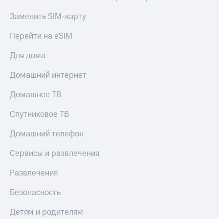
Тарифы
Покупка
Заменить SIM-карту
RED,
полисов
РИИЛ
онлайн
Перейти на eSIM
и МТС Супер
дешевле
Скидка 30%
Для дома
при оплате
на связь
с карты
Домашний интернет
МТС Деньги
С картой
МТС
Домашнее ТВ
Обзоры
Деньги
товаров
Спутниковое ТВ
МТС
Скидки
Накопления
до 40%
Домашний телефон
Откладывайте
на смартфоны
деньги
Сервисы и развлечения
и получайте
при
доход 15%
Развлечения
покупке
со связью
Платежи
МТС
Безопасность
и
переводы
Детям и родителям