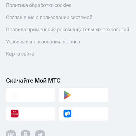
Политика обработки cookies
Оплата
по QR-
Соглашение о пользовании системой
коду
за границей
Правила применения рекомендательных технологий
тернет-магазин
Смартфоны
Условия использования сервиса
Наушники
Карта сайта
и
колонки
Умные
Скачайте Мой МТС
часы
и
трекеры
Умный
дом
Планшеты
Акции