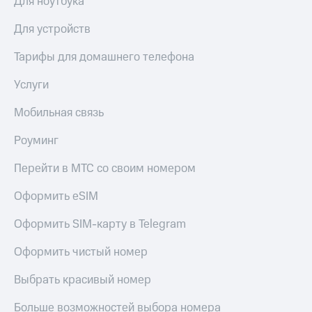
Для ноутбука
КИОН
Скидка 30%
Для устройств
Музыка
на связь
Тарифы для домашнего телефона
КИОН
С картой
Строки
МТС
Услуги
Деньги
Live
Мобильная связь
МТС
Гудок
Накопления
Роуминг
Мой
Откладывайте
МТС
деньги
Перейти в МТС со своим номером
и получайте
Все
доход 15%
Оформить eSIM
приложения
Акции
Финансы
Оформить SIM-карту в Telegram
Инвестиции
Условия
пополнения
Оформить чистый номер
Получайте
доход
Скидка
Выбрать красивый номер
онлайн
30%
на связь
Больше возможностей выбора номера
Страхование