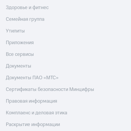
Пополнить
Здоровье и фитнес
номер
МТС
Семейная группа
Настройки
Утилиты
автоплатежа
Приложения
Пополнить
номер
другого
Все сервисы
оператора
Документы
Оплата
интернета
Документы ПАО «МТС»
и
ТВ
Сертификаты безопасности Минцифры
Переводы
Правовая информация
с
телефона
Комплаенс и деловая этика
на карту
Раскрытие информации
МТС Pay