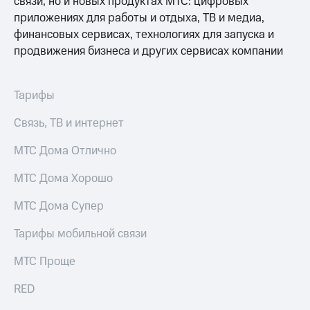
связи, но и новых продуктах МТС: цифровых
доступ
приложениях для работы и отдыха, ТВ и медиа,
висы и подписки
к геолокации
финансовых сервисах, технологиях для запуска и
МТС
Сертификаты
Premium
продвижения бизнеса и других сервисах компании
безопасности
Подписка
Всё
на гигабайты
Тарифы
интернета,
под
фильмы,
рукой
Связь, ТВ и интернет
музыка
в Мой МТС
и многое
МТС Дома Отлично
другое
Посмотрите,
что
МТС Дома Хорошо
Семейная
полезного
группа
есть
МТС Дома Супер
в нашем
Скидка
приложении
на тарифы,
Тарифы мобильной связи
общие
КИОН
подписки
МТС Проще
и услуги,
КИОН
доступ
RED
Музыка
к геолокации