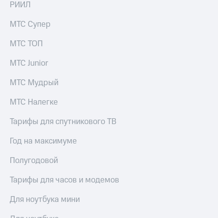
РИИЛ
КИОН
Кино,
Строки
музыка,
МТС Супер
книги
Live
и не
МТС ТОП
только
Гудок
МТС Junior
Безопасность
Мой
МТС
МТС Мудрый
Финансы
Все
Детям
МТС Налегке
приложения
и родителям
Тарифы для спутникового ТВ
Инвестиции
Здоровье
и фитнес
Год на максимуме
Получайте
доход
Приложения
Полугодовой
онлайн
от МТС
Тарифы для часов и модемов
Страхование
Акции
Покупка
Для ноутбука мини
Приложения
полисов
КИОН
онлайн