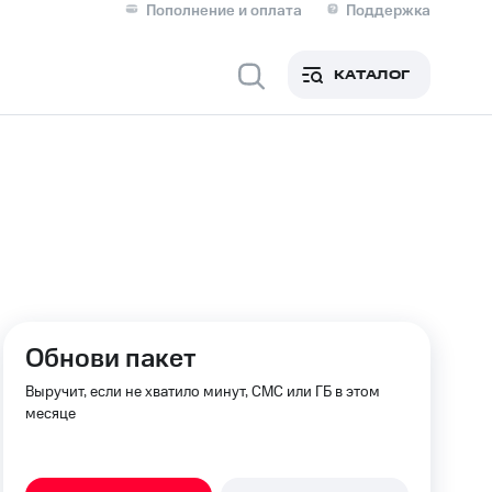
Пополнение и оплата
Поддержка
Скидка 30% на связь
Личные кабинеты
КАТАЛОГ
Мобильная связь
IM-карта для иностранцев
M
Для дома
ерейти в МТС со своим
Обнови пакет
ой МТС
Сервисы и подписки
Выручит, если не хватило минут, СМС или ГБ в этом
месяце