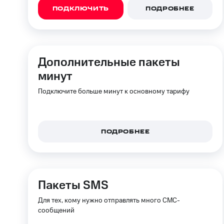
Смартфоны
Наушники и колонки
Умн
МТС Накопления
ПОДКЛЮЧИТЬ
ПОДРОБНЕЕ
Откладывайте деньги и получайте до
Акции
Условия пополнения
Скидка 30% на связь
Дополнительные пакеты
минут
Тарифы RED, РИИЛ и МТС Супер дешев
Подключите больше минут к основному тарифу
Обзоры товаров
Скидки до 40%
ПОДРОБНЕЕ
на смартфоны
при покупке со связью МТС
Пакеты SMS
Для тех, кому нужно отправлять много СМС-
сообщений