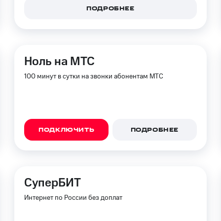
ые часы и трекеры
Умный дом
Планшеты
Акции и 
ПОДРОБНЕЕ
ход 15%
Ноль на МТС
100 минут в сутки на звонки абонентам МТС
ле при оплате с карты МТС Деньги
ПОДКЛЮЧИТЬ
ПОДРОБНЕЕ
СуперБИТ
Интернет по России без доплат