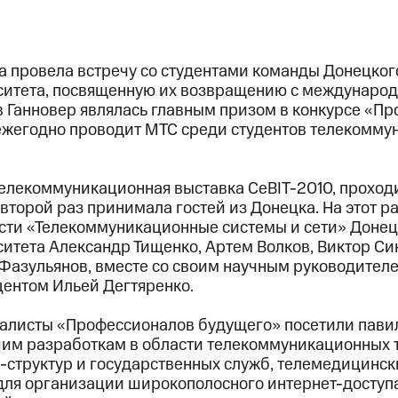
а провела встречу со студентами команды Донецког
ситета, посвященную их возвращению с международ
 в Ганновер являлась главным призом в конкурсе «П
ежегодно проводит МТС среди студентов телекомм
елекоммуникационная выставка CeBIT-2010, проходи
 второй раз принимала гостей из Донецка. На этот р
сти «Телекоммуникационные системы и сети» Донец
ситета Александр Тищенко, Артем Волков, Виктор Си
Фазульянов, вместе со своим научным руководител
центом Ильей Дегтяренко.
алисты «Профессионалов будущего» посетили павил
м разработкам в области телекоммуникационных т
с-структур и государственных служб, телемедицинск
ля организации широкополосного интернет-доступа