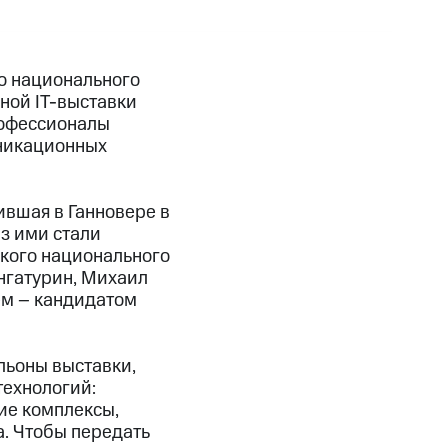
о национального
ной IT-выставки
рофессионалы
уникационных
вшая в Ганновере в
аз ими стали
кого национального
нгатурин, Михаил
ем – кандидатом
ьоны выставки,
ехнологий:
ие комплексы,
. Чтобы передать