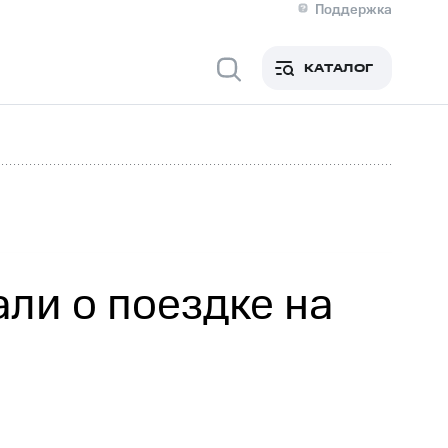
Поддержка
О МТС
я информация
Контакты
КАТАЛОГ
Медиа-центр
кты
Пригласить спикера
Инвесторам и акционерам
ция акционерам
Документы
роль и аудит
Рынок акций
й
Описание
р
Реквизиты
Контакты
Устойчивое развитие
Комплаенс и деловая этика
На главную
ли о поездке на