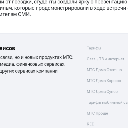
й от поездки, студенты создали яркую презентацию
льм, которые продемонстрировали в ходе встречи
вителям СМИ.
рвисов
Тарифы
 связи, но и новых продуктах МТС:
Связь, ТВ и интернет
 медиа, финансовых сервисах,
МТС Дома Отлично
 других сервисах компании
МТС Дома Хорошо
МТС Дома Супер
Тарифы мобильной св
МТС Проще
RED