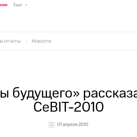
ании
Еще
ТС
Пресс-релизы
МТС о технологиях
ТС
История компании
Руководство региона
Правова
стижения
Интервью
Финансовая отчетность
Конта
 и отчеты
Новости
тивный секретарь
Раскрытие информации
Информа
ный кабинет акционера
Акционерный капитал
Конт
Порядок выкупа акций
Дивиденды
Рынок облигаци
 погашении именных облигаций
Другое
Регистрато
 будущего» рассказа
CeBIT-2010
01 апреля 2010