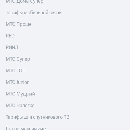
МТС Дома Супер
Тарифы мобильной связи
МТС Проще
RED
РИИЛ
МТС Супер
МТС ТОП
МТС Junior
МТС Мудрый
МТС Налегке
Тарифы для спутникового ТВ
Год на максимуме