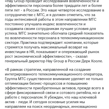
информации
«Hay Group проводит исследования вовлеченности и
Информация
эффективности персонала более тридцати лет и более
акционерам
пяти лет - в России. Это наше четвертое исследование в
Документы
сотрудничестве с МТС, и я должен отметить, что за
ПАО
годы интенсивной работы в этом направлении МТС
"МТС"
постоянно улучшала индекс вовлеченности и
Собрания
создавала своим сотрудникам лучшие условия для
акционеров
успеха. МТС значительно обогнала средний показатель
Личный
по вовлеченности персонала в телекоммуникационном
кабинет
секторе. Практика подтверждает: компании, которые
акционера
стремятся получать максимальный возврат на
Акционерный
инвестиции в HR, показывают и опережающий рынок
капитал
рост экономической эффективности», - сказал
Контроль
генеральный директор Hay Group в России Дерк Кооле.
и
«В рамках стратегии, направленной на создание
аудит
интегрированного телекоммуникационного оператора,
Рынок
Группа МТС существенное внимание уделяет не только
акций
оптимизации бизнес-процессов и повышению
эффективности приобретенных активов, прежде всего в
Описание
сфере фиксированной связи и сотового ритейла, но и
Программа
работе с персоналом. Я убежден, что наш ключевой
приобретения
актив - люди. И сегодня основные усилия мы
Порядок
направляем на поиск неординарных, инновационно
выкупа