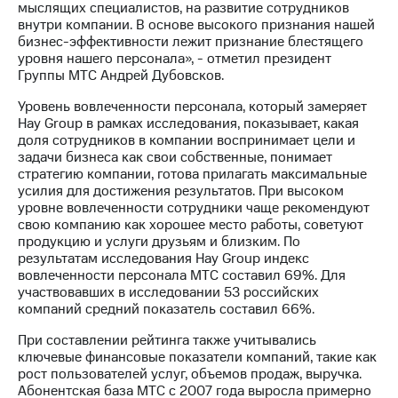
мыслящих специалистов, на развитие сотрудников
акций
внутри компании. В основе высокого признания нашей
Дивиденды
бизнес-эффективности лежит признание блестящего
Рынок
уровня нашего персонала», - отметил президент
облигаций
Группы МТС Андрей Дубовсков.
Описание
Уровень вовлеченности персонала, который замеряет
Еврооблигации-2023
Hay Group в рамках исследования, показывает, какая
Уведомление
доля сотрудников в компании воспринимает цели и
о
задачи бизнеса как свои собственные, понимает
погашении
стратегию компании, готова прилагать максимальные
именных
усилия для достижения результатов. При высоком
облигаций
уровне вовлеченности сотрудники чаще рекомендуют
Другое
свою компанию как хорошее место работы, советуют
продукцию и услуги друзьям и близким. По
Регистратор
результатам исследования Hay Group индекс
Реквизиты
вовлеченности персонала МТС составил 69%. Для
Контакты
участвовавших в исследовании 53 российских
йчивое развитие
компаний средний показатель составил 66%.
и деловая этика
На главную
При составлении рейтинга также учитывались
ключевые финансовые показатели компаний, такие как
рост пользователей услуг, объемов продаж, выручка.
Абонентская база МТС с 2007 года выросла примерно