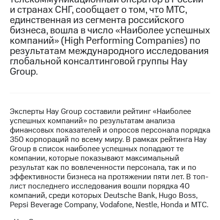
и странах СНГ, сообщает о том, что MTC,
МТС
единственная из сегмента российского
о технологиях
бизнеса, вошла в число «Наиболее успешных
компаний» (High Performing Companies) по
Достижения
результатам международного исследования
глобальной консалтинговой группы Hay
Интервью
Group.
Финансовая
отчетность
Контакты
Эксперты Hay Group составили рейтинг «Наиболее
успешных компаний» по результатам анализа
Пригласить
финансовых показателей и опросов персонала порядка
спикера
350 корпораций по всему миру. В рамках рейтинга Hay
Group в список наиболее успешных попадают те
м и акционерам
компании, которые показывают максимальный
Корпоративное
результат как по вовлеченности персонала, так и по
управление
эффективности бизнеса на протяжении пяти лет. В топ-
лист последнего исследования вошли порядка 40
Корпоративный
компаний, среди которых Deutsche Bank, Hugo Boss,
секретарь
Pepsi Beverage Company, Vodafone, Nestle, Honda и МТС.
Раскрытие