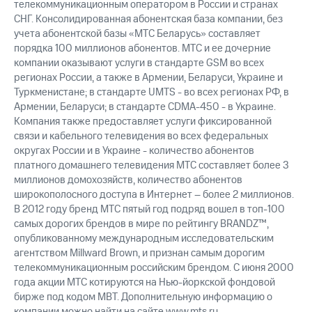
телекоммуникационным оператором в России и странах
СНГ. Консолидированная абонентская база компании, без
учета абонентской базы «МТС Беларусь» составляет
порядка 100 миллионов абонентов. МТС и ее дочерние
компании оказывают услуги в стандарте GSM во всех
регионах России, а также в Армении, Беларуси, Украине и
Туркменистане; в стандарте UMTS - во всех регионах РФ, в
Армении, Беларуси; в стандарте CDMA-450 - в Украине.
Компания также предоставляет услуги фиксированной
связи и кабельного телевидения во всех федеральных
округах России и в Украине - количество абонентов
платного домашнего телевидения МТС составляет более 3
миллионов домохозяйств, количество абонентов
широкополосного доступа в Интернет – более 2 миллионов.
В 2012 году бренд МТС пятый год подряд вошел в топ-100
самых дорогих брендов в мире по рейтингу BRANDZ™,
опубликованному международным исследовательским
агентством Millward Brown, и признан самым дорогим
телекоммуникационным российским брендом. С июня 2000
года акции МТС котируются на Нью-йоркской фондовой
бирже под кодом MBT. Дополнительную информацию о
компании можно найти на сайте www.mts.ru